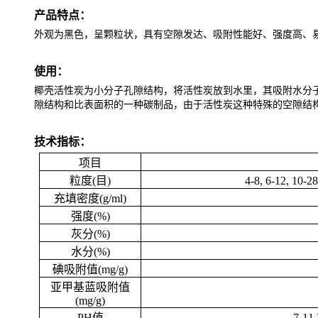
产品特点：
外观为黑色，呈颗粒状，具有空隙发达、吸附性能好、强度高、
使用：
椰壳活性炭为小分子孔隙结构，将活性炭放到水里，其吸附水分
隙结构和比表面积的一种碳制品，由于活性炭这种特殊的空隙结
技术指标
：
项目
粒度(目)
4-8, 6-12, 10-2
充填密度(g/ml)
强度(%)
灰分(%)
水分(%)
碘吸附值(mg/g)
亚甲基蓝吸附值
(mg/g)
PH值
7-11